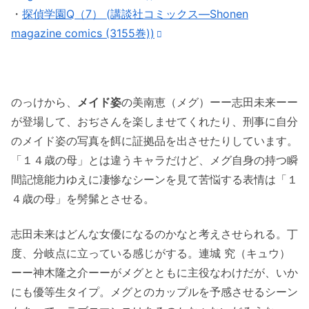
・
探偵学園Q（7） (講談社コミックス―Shonen
magazine comics (3155巻))
のっけから、
メイド姿
の美南恵（メグ）ーー志田未来ーー
が登場して、おぢさんを楽しませてくれたり、刑事に自分
のメイド姿の写真を餌に証拠品を出させたりしています。
「１４歳の母」とは違うキャラだけど、メグ自身の持つ瞬
間記憶能力ゆえに凄惨なシーンを見て苦悩する表情は「１
４歳の母」を髣髴とさせる。
志田未来はどんな女優になるのかなと考えさせられる。丁
度、分岐点に立っている感じがする。連城 究（キュウ）
ーー神木隆之介ーーがメグとともに主役なわけだが、いか
にも優等生タイプ。メグとのカップルを予感させるシーン