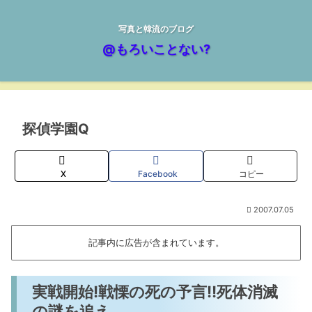
写真と韓流のブログ
@もろいことない?
探偵学園Q
X
Facebook
コピー
2007.07.05
記事内に広告が含まれています。
実戦開始!戦慄の死の予言!!死体消滅
の謎を追え