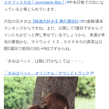
スオフィス６位 | Joongang Ilbo |
中央日報で六位にな
っていると報じられています。
六位の元ネタは
【映画大好き!】興行通信社
の速報!週末
ランキングからですね。まだ、公開して1週目ですからフ
ァンたちがどっと押し寄せているでしょうから、来週が本
当の勝負かな。マイウェイ １２，０００キロの真実は公
開2週目で前回の3位→9位ですからね。
「きみはペット」は観に行かなくては・・・。
「きみはペット」オリジナル・サウンドトラック