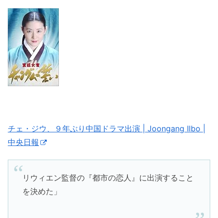
チェ・ジウ、９年ぶり中国ドラマ出演 | Joongang Ilbo |
中央日報
リウィエン監督の『都市の恋人』に出演すること
を決めた」