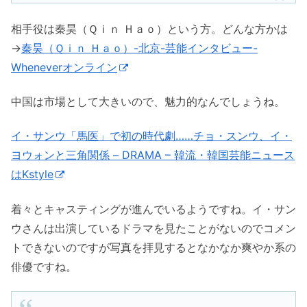
相手役は秦昊（Ｑｉｎ Ｈａｏ）という方。どんな方かは
→
秦昊（Ｑｉｎ Ｈａｏ）-北京-芸能インタビュー-
Wheneverオンライン
中国は市場として大きいので、魅力的なんでしょうね。
イ・サンウ「馬医」で初の時代劇……チョ・スンウ、イ・
ヨウォンと三角関係 – DRAMA – 韓流・韓国芸能ニュース
はKstyle
着々とキャスティングが進んでいるようですね。イ・サン
ウさんは出演しているドラマを見たことがないのでコメン
トできないのですが写真を拝見するとなかなか爽やか系の
俳優ですね。