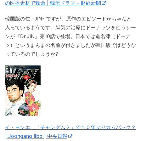
の医療素材で救命 | 韓流ドラマ – 財経新聞
韓国版の仁 –JIN- ですが、原作のエピソードがちゃんと
入っているようです。脚気の治療にドーナッツを使うシー
ンが『Dr.JIN』第10話で登場。日本では道名津（ドーナ
ツ）というまんまの名前が付きましたが韓国版ではどうな
っているのでしょうか?
イ・ヨンエ、「チャングム２」で１０年ぶりカムバック？
| Joongang Ilbo | 中央日報