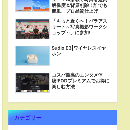
解像度＆背景削除！誰でも
簡単、プロ品質仕上げ
「もっと近くへ！パラアス
リート～写真撮影ワークシ
ョップ～」に参加!
Sudio E3|ワイヤレスイヤ
ホン
コスパ最高のエンタメ体
験!FODプレミアムでお得に
楽しむ方法
カテゴリー