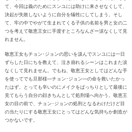
て、今回は義のためにスンユには助けに来させなくして、
決起が失敗しないように自分を犠牲にしてしまう。そし
て、牢の中でやがて生まれてくる子供の名前を男と女の二
つを考えて敬恵王女に手渡すところなんざー涙なくして見
れません。
敬恵王女もチョン･ジョンの思いを汲んでスンユには一日
ずらした日にちを教えて、泣き崩れるシーンはこれまた涙
なくして見れません。でもね、敬恵王女としてはどんな手
を使ってでも旦那様—チョン･ジョン—の命を救いたかっ
たはず。とっても辛いのにメイクをばっちりとして最後に
見てもらう自分の顔きちんとして処刑場へ向かう。敬恵王
女の目の前で、チョン･ジョンの処刑となるわけだけど目
の当たりにする敬恵王女にとってはどんな気持ちか創造が
つかないです。