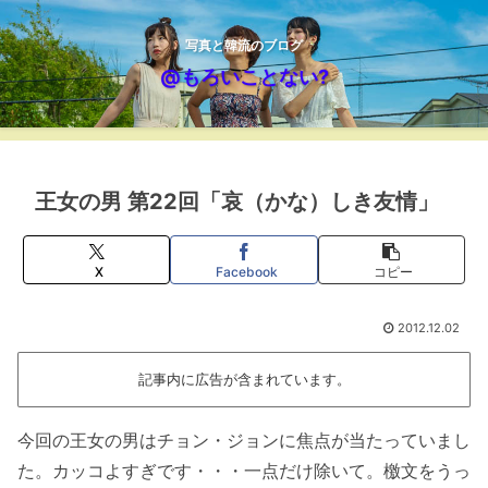
写真と韓流のブログ
@もろいことない?
王女の男 第22回「哀（かな）しき友情」
X
Facebook
コピー
2012.12.02
記事内に広告が含まれています。
今回の王女の男はチョン・ジョンに焦点が当たっていまし
た。カッコよすぎです・・・一点だけ除いて。檄文をうっ