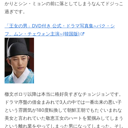
かりとシン・ミョンの前に落としてしまうなんてドジっこ
過ぎです。
「王女の男」DVD付き 公式・ドラマ写真集~パク・シ
フ、ムン・チェウォン主演~(韓国版)
檄文ポロリ以降は本当に格好良すぎなチョンジョンです。
ドラマ序盤の借金まみれで3人の中では一番出来の悪い子
という雰囲気が180度転換して朝鮮王朝でもたぐいまれな
美女と言われていた敬恵王女のハートを鷲掴みしてしまう
という離れ業をやってしまった男になってしまった。そし