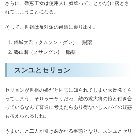
さらに、敬恵王女は使用人(=奴婢ってことかな)に落とさ
れてしまうことになる。
そして、世祖は反対派の粛清に乗り出す。
錦城大君（クムソンテグン） 賜薬
魯山君
（ノサングン) 賜薬
スンユとセリョン
セリョンが世祖の娘だと同志に知られてしまい大反発くら
ってしまう。そりゃーそうだわ。敵の総大将の娘と付き合
っているなんて普通に考えたらあり得ないしスパイの疑惑
も考えられるしね。
うまいこと二人が引き裂かれる事態となり、スンユとセリ