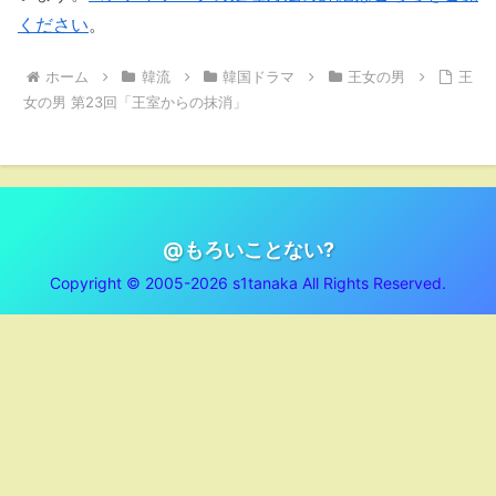
ください
。
ホーム
韓流
韓国ドラマ
王女の男
王
女の男 第23回「王室からの抹消」
@もろいことない?
Copyright © 2005-2026 s1tanaka All Rights Reserved.