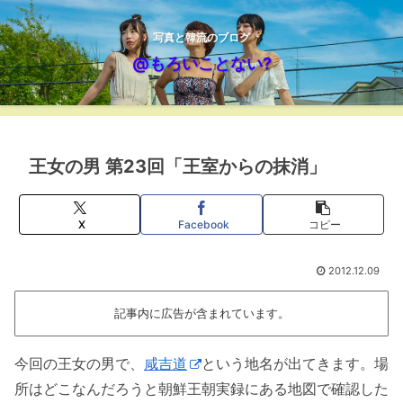
写真と韓流のブログ
@もろいことない?
王女の男 第23回「王室からの抹消」
X
Facebook
コピー
2012.12.09
記事内に広告が含まれています。
今回の王女の男で、
咸吉道
という地名が出てきます。場
所はどこなんだろうと朝鮮王朝実録にある地図で確認した