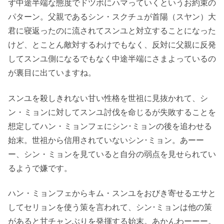
ず中途半端な態度でドツボにハマっていくというお約束の
パターン。父親であるシン・スクチュが首陽（スヤン）大
君に寝返ったのに流されてスンユと対立することになった
けど、とことん敵対するわけでもなく、反対に父親に反発
してスンユ側になるでもなく中途半端にさまよっているの
が裏目に出ていますね。
スンユを殺しきれない甘い性格を世祖に見抜かれて、シ
ン・ミョンに対してスンユ討伐を命じるが失敗することを
想定してハン・ミョンフェにシン･ミョンの後を追わせる
始末。世祖から信用されていないシン･ミョン。あーー
ー、シン・ミョンを見ていると自分の弱点を見せられてい
るようで嫌です。
ハン・ミョンフェからキム・スンユをおびき寄せるエサと
してセリョンを使う策を言われて、シン･ミョンは他の策
があると甘チャンぶりを発揮する始末。あかんわーーー。