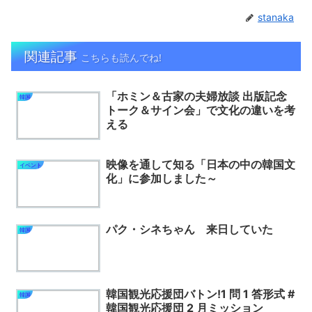
stanaka
関連記事
こちらも読んでね!
「ホミン＆古家の夫婦放談 出版記念
韓国
トーク＆サイン会」で文化の違いを考
える
映像を通して知る「日本の中の韓国文
イベント
化」に参加しました～
パク・シネちゃん 来日していた
韓国
韓国観光応援団バトン!1 問 1 答形式 #
韓国
韓国観光応援団 2 月ミッション