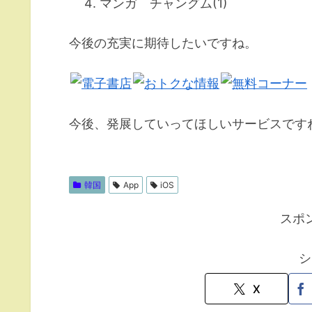
マンガ チャングム(1)
今後の充実に期待したいですね。
今後、発展していってほしいサービスです
韓国
App
iOS
スポ
シ
X