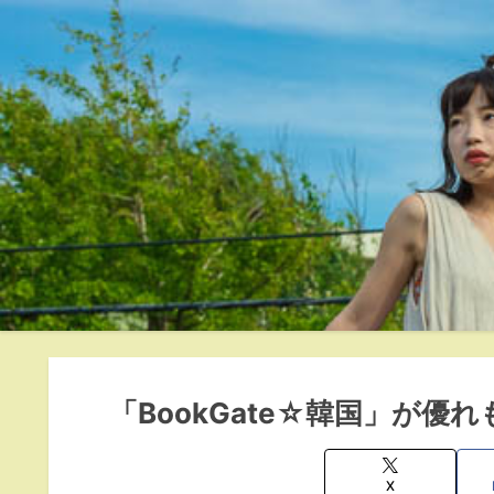
「BookGate☆韓国」が優れ
X