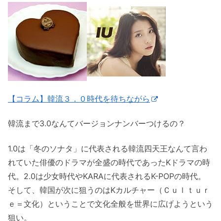
【コラム】韓流３．０時代を待ちながら
韓流まで3.0なんてバージョンナンバーつけるの？
1.0は「冬のソナタ」に代表される韓流四天王なんて言わ
れていた俳優のドラマが全盛の時代であったKドラマの時
代。2.0は少女時代やKARAに代表されるK-POPの時代。
そして、韓国が次に狙うのはKカルチャー（Ｃｕｌｔｕｒ
ｅ＝文化）ということで文化全般を世界に広げようという
狙い。