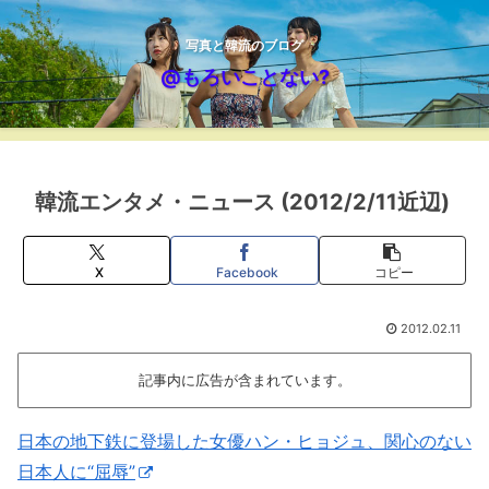
写真と韓流のブログ
@もろいことない?
韓流エンタメ・ニュース (2012/2/11近辺)
X
Facebook
コピー
2012.02.11
記事内に広告が含まれています。
日本の地下鉄に登場した女優ハン・ヒョジュ、関心のない
日本人に“屈辱”