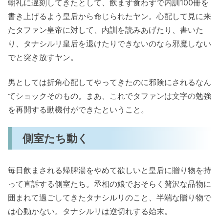
朝礼に遅刻してきたとして、飲まず食わずで内訓100冊を
書き上げるよう皇后から命じられたヤン。心配して見に来
たタファン皇帝に対して、内訓を読みあげたり、書いた
り、タナシルリ皇后を退けたりできないのなら邪魔しない
でと突き放すヤン。
男としては折角心配してやってきたのに邪険にされるなん
てショックそのもの。まあ、これでタファンは文字の勉強
を再開する動機付ができたということ。
側室たち動く
毎日飲まされる帰脾湯をやめて欲しいと皇后に贈り物を持
って直訴する側室たち。丞相の娘でおそらく贅沢な品物に
囲まれて過ごしてきたタナシルリのこと、半端な贈り物で
は心動かない。タナシルリは逆切れする始末。