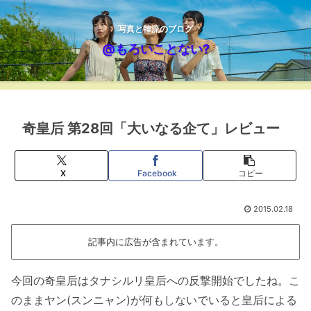
写真と韓流のブログ
@もろいことない?
奇皇后 第28回「大いなる企て」レビュー
X
Facebook
コピー
2015.02.18
記事内に広告が含まれています。
今回の奇皇后はタナシルリ皇后への反撃開始でしたね。こ
のままヤン(スンニャン)が何もしないでいると皇后による