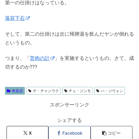
第一の仕掛けはなっている。
落穽下石
そして、第二の仕掛けは次に帰脾湯を飲んだヤンが倒れる
というもの。
つまり、「
苦肉の計
」を実施するというもの。さて、成
功するのか???
奇皇后
チ・チャンウク
チュ・ジンモ
ハ・ジウォン
スポンサーリンク
シェアする
X
Facebook
コピー