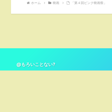
ホーム
映画
「第４回ピンク映画祭」
@もろいことない?