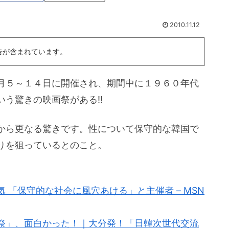
2010.11.12
告が含まれています。
月５～１４日に開催され、期間中に１９６０年代
う驚きの映画祭がある!!
から更なる驚きです。性について保守的な韓国で
りを狙っているとのこと。
 「保守的な社会に風穴あける」と主催者 – MSN
祭」、面白かった！｜大分発！「日韓次世代交流