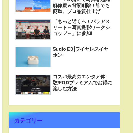
解像度＆背景削除！誰でも
簡単、プロ品質仕上げ
「もっと近くへ！パラアス
リート～写真撮影ワークシ
ョップ～」に参加!
Sudio E3|ワイヤレスイヤ
ホン
コスパ最高のエンタメ体
験!FODプレミアムでお得に
楽しむ方法
カテゴリー