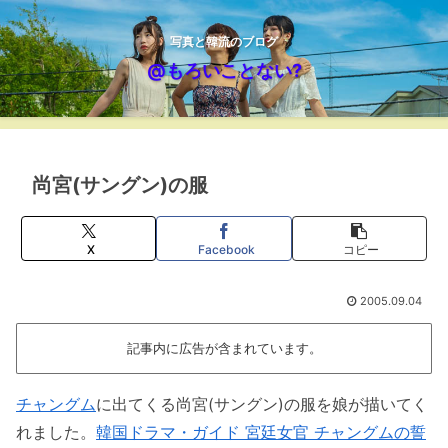
写真と韓流のブログ
@もろいことない?
尚宮(サングン)の服
X
Facebook
コピー
2005.09.04
記事内に広告が含まれています。
チャングム
に出てくる尚宮(サングン)の服を娘が描いてく
れました。
韓国ドラマ・ガイド 宮廷女官 チャングムの誓