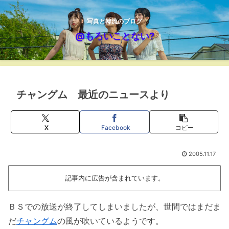
写真と韓流のブログ
@もろいことない?
チャングム 最近のニュースより
X
Facebook
コピー
2005.11.17
記事内に広告が含まれています。
ＢＳでの放送が終了してしまいましたが、世間ではまだま
だ
チャングム
の風が吹いているようです。