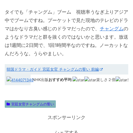
タイでも「チャングム」ブーム 視聴率うなぎ上りアジア
中でブームですね。プーケットで見た現地のテレビのドラ
マはかなり古臭い感じのドラマだったので、
チャングム
の
ようなドラマだと群を抜くのではないかと思います。放送
は1週間に2日間で、1回1時間半なのですね。ノーカットな
んだろうな。うらやましい。
韓国ドラマ・ガイド 宮廷女官 チャングムの誓い 前編
NHK出版
おすすめ平均
楽しさ２倍
奥
宮廷女官チャングムの誓い
スポンサーリンク
シェアする