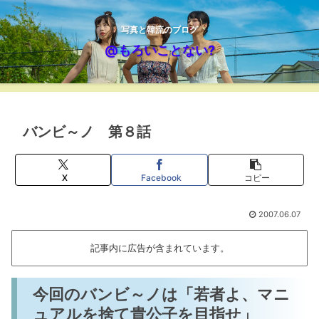
写真と韓流のブログ
@もろいことない?
バンビ～ノ 第８話
X
Facebook
コピー
2007.06.07
記事内に広告が含まれています。
今回のバンビ～ノは「若者よ、マニ
ュアルを捨て貴公子を目指せ」