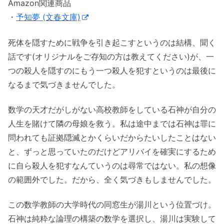
Amazon関連商品
・
予知夢 (文春文庫)
死体を隠すために戦争を引き起こすというのは結構、聞く
話です(オリジナルをご存知の方は教えてください)が、一
つの殺人を隠すのにもう一つ殺人を犯すというのは最後に
なるまで気づきませんでした。
数学の天才だがしがない高校教師をしている石神が自分の
人生を賭けて隣の母娘を救う。私は途中までは石神は罪に
問われても証拠隠滅とかくらいだからたいしたことはない
と、ずっと思っていたのだけどアリバイを確実にするため
に自ら殺人を犯すなんていうのは尋常ではない。私の想像
の範囲外でした。だから、全く気づきもしませんでした。
この数学教師の大学時代の同窓生が湯川という位置づけ。
石神は純粋な論理の構築の数学を選択し、湯川は実験して