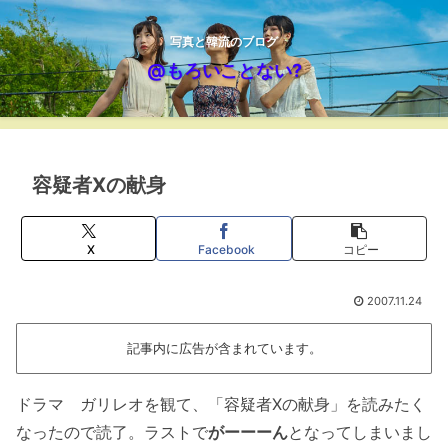
写真と韓流のブログ
@もろいことない?
容疑者Xの献身
X
Facebook
コピー
2007.11.24
記事内に広告が含まれています。
ドラマ ガリレオを観て、「容疑者Xの献身」を読みたく
なったので読了。ラストで
がーーーん
となってしまいまし