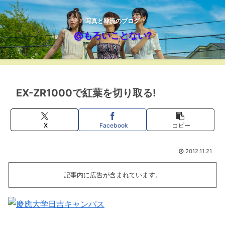
写真と韓流のブログ
@もろいことない?
EX-ZR1000で紅葉を切り取る!
X
Facebook
コピー
2012.11.21
記事内に広告が含まれています。