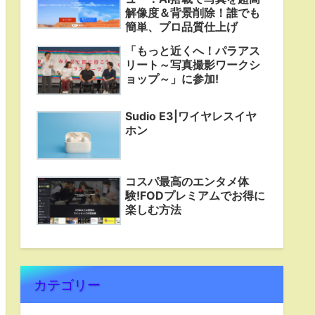
解像度＆背景削除！誰でも
簡単、プロ品質仕上げ
「もっと近くへ！パラアス
リート～写真撮影ワークシ
ョップ～」に参加!
Sudio E3|ワイヤレスイヤ
ホン
コスパ最高のエンタメ体
験!FODプレミアムでお得に
楽しむ方法
カテゴリー