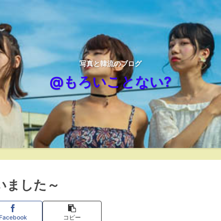
写真と韓流のブログ
@もろいことない?
れていました～
Facebook
コピー