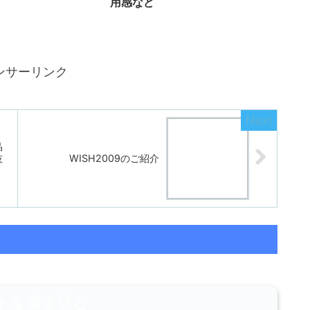
用感など
ンサーリンク
晶
技
WISH2009のご紹介
トを書き込む