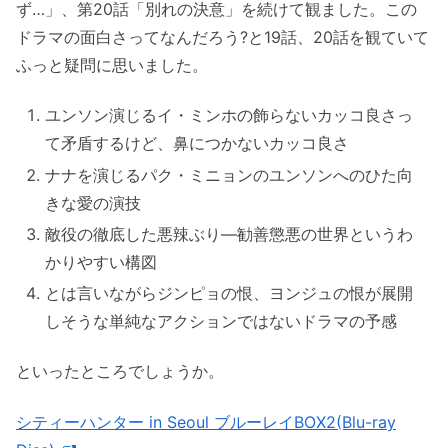
ず…」、第20話「別れの決意」を続けて観ました。この
ドラマの面白さってなんだろう?と19話、20話を観ていて
ふっと疑問に思いました。
ユンソン演じるイ・ミンホの飾らないカッコ良さっ
て矛盾するけど、鼻につかないカッコ良さ
ナナを演じるパク・ミニョンのユンソンへのひた向
きな愛の演技
敵役の徹底した悪辣ぶり—勧善懲悪の世界というわ
かりやすい構図
とは言いながらジンピョの恨、ヨンジュの恨が展開
しそうな単純なアクションではないドラマの予感
といったところでしょうか。
シティーハンター in Seoul ブルーレイBOX2(Blu-ray