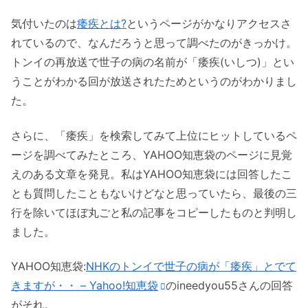
気付いたのは
痿疾とは?
というページがかなりアクセスさ
れているので、なんだろうと思って調べたのがきっかけ。
トンイの再放送で世子の病の名前が「痿疾(いしつ)」とい
うことがわかる回が放送されたためというのがわかりまし
た。
さらに、「痿疾」を検索してみて上位にヒットしているペ
ージを調べてみたところ、YAHOO知恵袋のページに見覚
えのある文章を発見。私はYAHOO知恵袋には回答したこ
とも質問したこともないけどなと思っていたら、最後の三
行を除いてほぼ丸ごと私の記事をコピーしたものと判明し
ました。
YAHOO知恵袋:
NHKのトンイで世子の病が「痿疾」とでて
きますが・・ – Yahoo!知恵袋
のineedyou55さんの回答
がそれ。