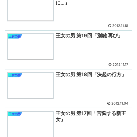
に…」
2012.11.18
王女の男 第19回「別離 再び」
王女の男
2012.11.17
王女の男 第18回「決起の行方」
王女の男
2012.11.04
王女の男 第17回「苦悩する新王
王女の男
女」