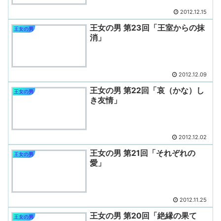
2012.12.15
王女の男 第23回「王室からの抹
王女の男
消」
2012.12.09
王女の男 第22回「哀（かな）し
王女の男
き友情」
2012.12.02
王女の男 第21回「それぞれの
王女の男
愛」
2012.11.25
王女の男 第20回「絶縁の果て
王女の男