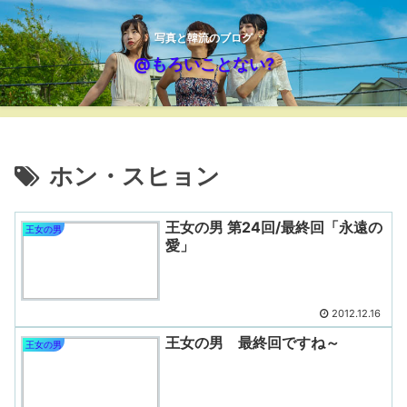
写真と韓流のブログ
@もろいことない?
ホン・スヒョン
王女の男 第24回/最終回「永遠の
王女の男
愛」
2012.12.16
王女の男 最終回ですね～
王女の男